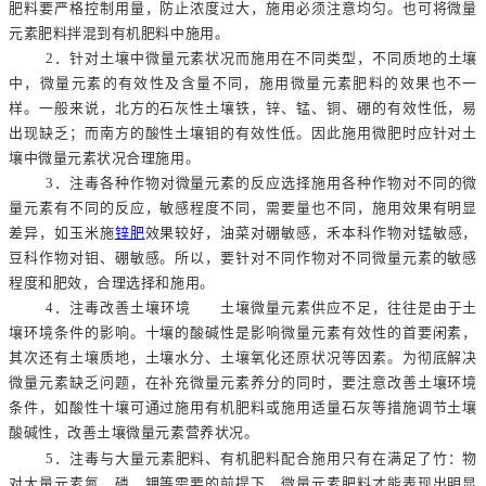
肥料要严格控制用量，防止浓度过大，施用必须注意均匀。也可将微量
元素肥料拌混到有机肥料中施用。
2
．针对土壤中微量元素状况而施用在不同类型，不同质地的土壤
中，微量元素的有效性及含量不同，施用微量元素肥料的效果也不一
样。一般来说，北方的石灰性土壤铁，锌、锰、铜、硼的有效性低，易
出现缺乏；而南方的酸性土壤钼的有效性低。因此施用微肥时应针对土
壤中微量元素状况合理施用。
3
．注毒各种作物对微量元素的反应选择施用各种作物对不同的微
量元素有不同的反应，敏感程度不同，需要量也不同，施用效果有明显
差异，如玉米施
锌肥
效果较好，油菜对硼敏感，禾本科作物对锰敏感，
豆科作物对钼、硼敏感。所以，要针对不同作物对不同微量元素的敏感
程度和肥效，合理选择和施用。
4
．注毒改善土壤环境 土壤微量元素供应不足，往往是由于土
壤环境条件的影响。十壤的酸碱性是影响微量元素有效性的首要闲素，
其次还有土壤质地，土壤水分、土壤氧化还原状况等因素。为彻底解决
微量元素缺乏问题，在补充微量元素养分的同时，要注意改善土壤环境
条件，如酸性十壤可通过施用有机肥料或施用适量石灰等措施调节土壤
酸碱性，改善土壤微量元素营养状况。
5
．注毒与大量元素肥料、有机肥料配合施用只有在满足了竹：物
对大量元素氮、磷、钾等需要的前提下，微量元素肥料才能表现出明显